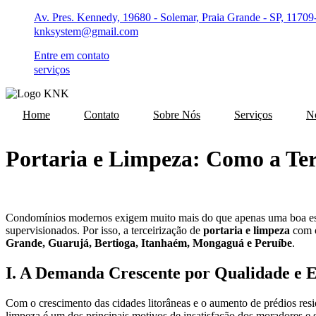
Ir
Av. Pres. Kennedy, 19680 - Solemar, Praia Grande - SP, 11709
para
knksystem@gmail.com
o
conteúdo
Entre em contato
serviços
Home
Contato
Sobre Nós
Serviços
No
Portaria e Limpeza: Como a Te
Condomínios modernos exigem muito mais do que apenas uma boa estru
supervisionados. Por isso, a terceirização de
portaria e limpeza
com
Grande, Guarujá, Bertioga, Itanhaém, Mongaguá e Peruíbe
.
I. A Demanda Crescente por Qualidade e E
Com o crescimento das cidades litorâneas e o aumento de prédios resid
limpeza é um dos principais motivos de insatisfação dos moradores e s