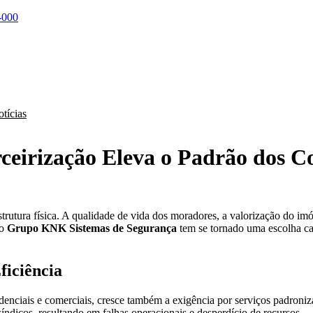
-000
tícias
rceirização Eleva o Padrão dos
tura física. A qualidade de vida dos moradores, a valorização do imó
 o
Grupo KNK Sistemas de Segurança
tem se tornado uma escolha 
ficiência
enciais e comerciais, cresce também a exigência por serviços padronizad
índicos, resultando em falhas operacionais e desperdício de recursos.