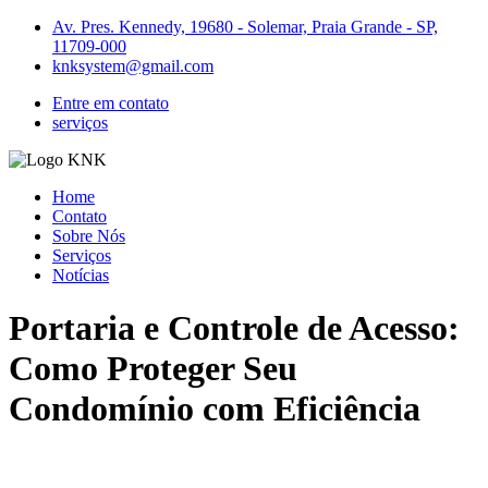
Ir
Av. Pres. Kennedy, 19680 - Solemar, Praia Grande - SP,
para
11709-000
o
knksystem@gmail.com
conteúdo
Entre em contato
serviços
Home
Contato
Sobre Nós
Serviços
Notícias
Portaria e Controle de Acesso:
Como Proteger Seu
Condomínio com Eficiência