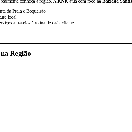
e realmente conheça a região. A
KNK
atua com foco na
Baixada Santis
nta da Praia e Boqueirão
tura local
erviços ajustados à rotina de cada cliente
a na Região