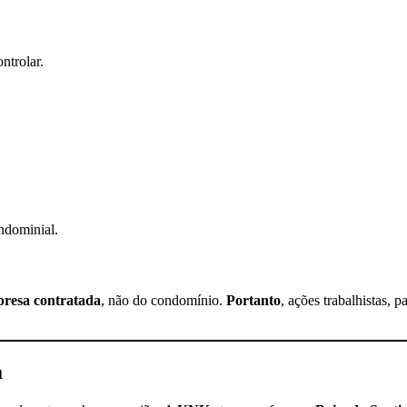
ontrolar.
ondominial.
mpresa contratada
, não do condomínio.
Portanto
, ações trabalhistas,
a