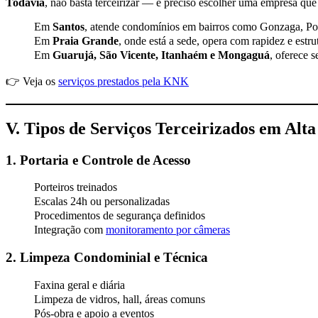
Todavia
, não basta terceirizar — é preciso escolher uma empresa qu
Em
Santos
, atende condomínios em bairros como Gonzaga, Po
Em
Praia Grande
, onde está a sede, opera com rapidez e estru
Em
Guarujá, São Vicente, Itanhaém e Mongaguá
, oferece s
👉 Veja os
serviços prestados pela KNK
V. Tipos de Serviços Terceirizados em Alt
1. Portaria e Controle de Acesso
Porteiros treinados
Escalas 24h ou personalizadas
Procedimentos de segurança definidos
Integração com
monitoramento por câmeras
2. Limpeza Condominial e Técnica
Faxina geral e diária
Limpeza de vidros, hall, áreas comuns
Pós-obra e apoio a eventos