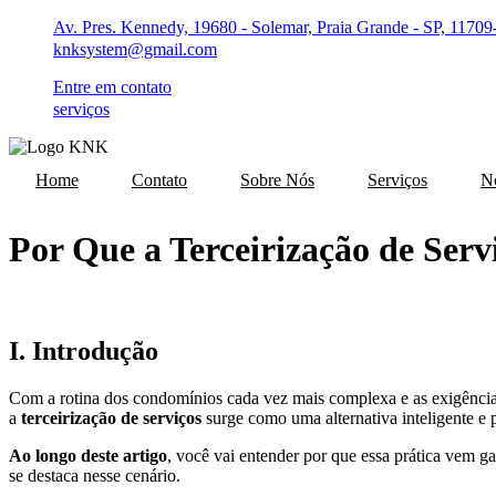
Ir
Av. Pres. Kennedy, 19680 - Solemar, Praia Grande - SP, 11709
para
knksystem@gmail.com
o
conteúdo
Entre em contato
serviços
Home
Contato
Sobre Nós
Serviços
No
Por Que a Terceirização de Ser
I. Introdução
Com a rotina dos condomínios cada vez mais complexa e as exigências
a
terceirização de serviços
surge como uma alternativa inteligente e
Ao longo deste artigo
, você vai entender por que essa prática vem g
se destaca nesse cenário.