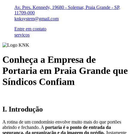
Ir
Av. Pres. Kennedy, 19680 - Solemar, Praia Grande - SP,
para
11709-000
o
knksystem@gmail.com
conteúdo
Entre em contato
serviços
Conheça a Empresa de
Portaria em Praia Grande que
Síndicos Confiam
I. Introdução
A rotina de um condomínio envolve muito mais do que portões
abrindo e fechando. A
portaria é o ponto de entrada da
segurança, da organização e da imagem do prédio.
Justamente