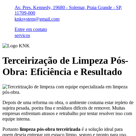
Ir
Av. Pres. Kennedy, 19680 - Solemar, Praia Grande - SP,
para
11709-000
o
knksystem@gmail.com
conteúdo
Entre em contato
serviços
Terceirização de Limpeza Pós-
Obra: Eficiência e Resultado
Depois de uma reforma ou obra, o ambiente costuma estar repleto de
sujeira pesada, poeira fina e resíduos difíceis de remover. Muitas
empresas enfrentam atrasos e retrabalho por tentar resolver isso com
equipe interna.
Portanto
limpeza pós-obra terceirizada
é a solução ideal para
quem deseja entregar um espaço limpo, seguro e pronto para uso,