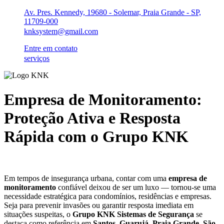
Ir
Av. Pres. Kennedy, 19680 - Solemar, Praia Grande - SP,
para
11709-000
o
knksystem@gmail.com
conteúdo
Entre em contato
serviços
Empresa de Monitoramento:
Proteção Ativa e Resposta
Rápida com o Grupo KNK
Em tempos de insegurança urbana, contar com uma
empresa de
monitoramento
confiável deixou de ser um luxo — tornou-se uma
necessidade estratégica para condomínios, residências e empresas.
Seja para prevenir invasões ou garantir resposta imediata em
situações suspeitas, o
Grupo KNK Sistemas de Segurança
se
destaca como referência em
Santos, Guarujá, Praia Grande, São