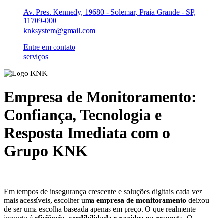
Ir
Av. Pres. Kennedy, 19680 - Solemar, Praia Grande - SP,
para
11709-000
o
knksystem@gmail.com
conteúdo
Entre em contato
serviços
Empresa de Monitoramento:
Confiança, Tecnologia e
Resposta Imediata com o
Grupo KNK
Em tempos de insegurança crescente e soluções digitais cada vez
mais acessíveis, escolher uma
empresa de monitoramento
deixou
de ser uma escolha baseada apenas em preço. O que realmente
importa é
eficiência, credibilidade e rapidez na resposta.
O