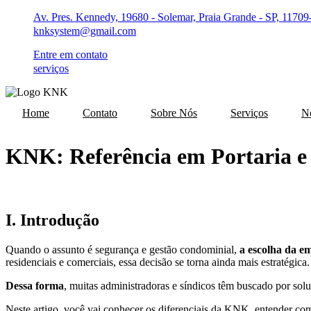
Ir
Av. Pres. Kennedy, 19680 - Solemar, Praia Grande - SP, 11709
para
knksystem@gmail.com
o
conteúdo
Entre em contato
serviços
Home
Contato
Sobre Nós
Serviços
No
KNK: Referência em Portaria e 
I. Introdução
Quando o assunto é segurança e gestão condominial,
a escolha da em
residenciais e comerciais, essa decisão se torna ainda mais estratégica.
Dessa forma
, muitas administradoras e síndicos têm buscado por so
Neste artigo, você vai conhecer os diferenciais da KNK, entender com