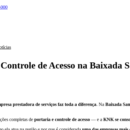
-000
tícias
Controle de Acesso na Baixada S
presa prestadora de serviços faz toda a diferença
. Na
Baixada San
luções completas de
portaria e controle de acesso
— e a
KNK se conso
o ela atua na região e por que é considerada
uma das empresas mais c