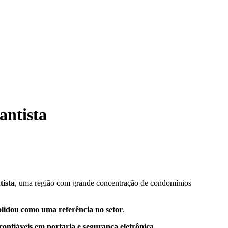
antista
tista
, uma região com grande concentração de condomínios
lidou como uma referência no setor
.
onfiáveis em portaria e segurança eletrônica
.