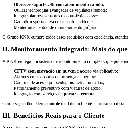
Oferecer suporte 24h com atendimento rápido
;
Utilizar tecnologias avançadas de vigilância remota;
Integrar alarmes, sensores e controle de acesso;
Garantir resposta ativa em caso de incidentes;
Manter uma central de monitoramento própria.
O Grupo KNK cumpre todos esses requisitos com excelência, atende
II. Monitoramento Integrado: Mais do qu
A KNK entrega um sistema de monitoramento completo, que pode inc
CFTV com gravação em nuvem
e acesso via aplicativo;
Alarmes com sensores de presença e abertura;
Controle de acesso por senha, biometria ou cartão;
Patrulhamento preventivo com viaturas de apoio;
Integração com serviços de
portaria remota
.
Com isso, o cliente tem controle total do ambiente — mesmo à distân
III. Benefícios Reais para o Cliente
Ao contratar uma empresa como a KNK, o cliente ganha: