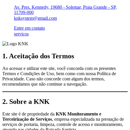
Ir
Av. Pres. Kennedy, 19680 - Solemar, Praia Grande - SP,
para
11709-000
o
knksystem@gmail.com
conteúdo
Entre em contato
serviços
1. Aceitação dos Termos
Ao acessar e utilizar este site, você concorda com os presentes
Termos e Condições de Uso, bem como com nossa
Política de
Privacidade
. Caso não concorde com algum dos termos,
recomendamos que não continue a navegação.
2. Sobre a KNK
Este site é de propriedade da
KNK Monitoramento e
Terceirização de Serviços
, empresa especializada na prestação de
serviços de portaria, limpeza, controle de acesso e monitoramento,
atuando nas cidades da Baixada Santista.